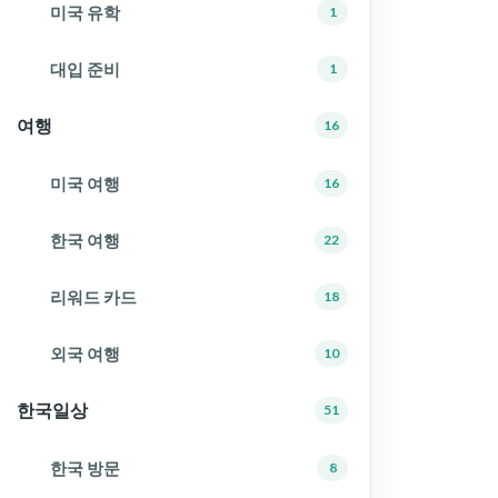
미국 유학
1
대입 준비
1
여행
16
미국 여행
16
한국 여행
22
리워드 카드
18
외국 여행
10
한국일상
51
한국 방문
8