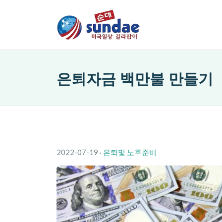
은퇴자금 백만불 만들기
2022-07-19
·
은퇴및 노후준비