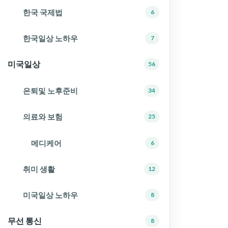
한국 국제법
6
한국일상 노하우
7
미국일상
56
은퇴및 노후준비
34
의료와 보험
25
메디케어
6
취미 생활
12
미국일상 노하우
8
무선 통신
8