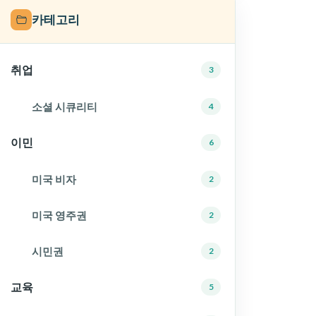
카테고리
취업
3
소셜 시큐리티
4
이민
6
미국 비자
2
미국 영주권
2
시민권
2
교육
5