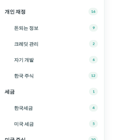
개인 재정
16
돈되는 정보
9
크레딧 관리
2
자기 개발
6
한국 주식
12
세금
1
한국세금
4
미국 세금
5
미국 주식
20