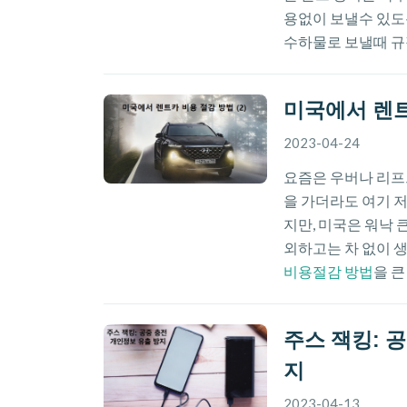
용없이 보낼수 있도
수하물로 보낼때 규
미국에서 렌트
2023-04-24
요즘은 우버나 리프
을 가더라도 여기 저
지만, 미국은 워낙 
외하고는 차 없이 생
비용절감 방법
을 큰
주스 잭킹: 
지
2023-04-13