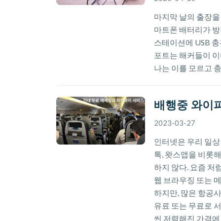
마지막 날의 출장을
마트폰 배터리가 방
스테이션에 USB 충
포트는 해커들이 이
나는 이를 모르고 
배행중 와이
2023-03-27
인터넷은 우리 일상
톡, 왓스앱을 비롯
하지 않다. 요즘 처
웹 브라우징 또는 메
하지만, 많은 항공
유료 또는 무료로 
씬 저렴해진 가격에