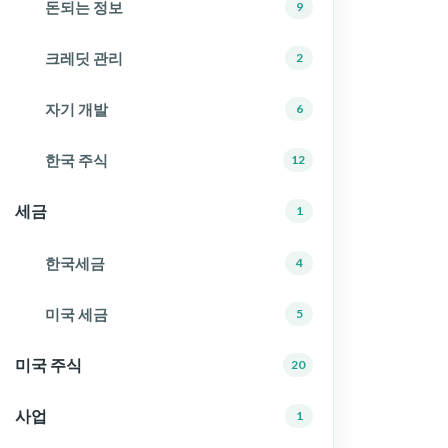
돈되는 정보
9
크레딧 관리
2
자기 개발
6
한국 주식
12
세금
1
한국세금
4
미국 세금
5
미국 주식
20
사업
1