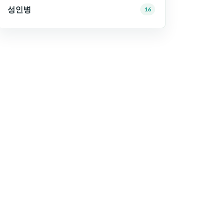
성인병
16