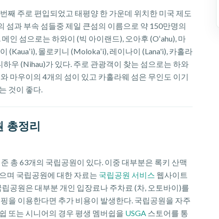
0번째 주로 편입되었고 태평양 한 가운데 위치한 미국 제도
의 섬과 부속 섬들중 제일 큰섬의 이름으로 약 150만명의
메인 섬으로는 하와이 (빅 아이랜드), 오아후 (Oʻahu), 마
 (Kauaʻi), 몰로키니 (Molokaʻi), 레이나이 (Lana'i), 카홀라
)와 니하우 (Nihau)가 있다. 주로 관광객이 찾는 섬으로는 하와
이와 마우이의 4개의 섬이 있고 카홀라웨 섬은 무인도 이기
는 것이 좋다.
원 총정리
기준 총 63개의 국립공원이 있다. 이중 대부분은 록키 산맥
으며 국립공원에 대한 자료는
국립공원 서비스
웹사이트
국립공원은 대부분 개인 입장료나 주차료 (차, 오토바이)를
캠핑을 이용한다면 추가 비용이 발생한다. 국립공원을 자주
쉽 또는 시니어의 경우 평생 멤버쉽을
USGA
스토어를 통