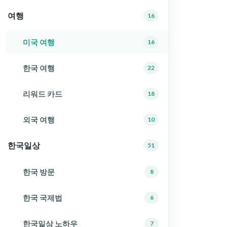
여행
16
미국 여행
16
한국 여행
22
리워드 카드
18
외국 여행
10
한국일상
51
한국 방문
8
한국 국제법
6
한국일상 노하우
7