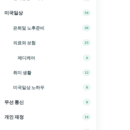
미국일상
56
은퇴및 노후준비
34
의료와 보험
25
메디케어
6
취미 생활
12
미국일상 노하우
8
무선 통신
8
개인 재정
16