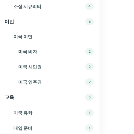
소셜 시큐리티
4
이민
6
미국 이민
미국 비자
2
미국 시민권
2
미국 영주권
2
교육
5
미국 유학
1
대입 준비
1