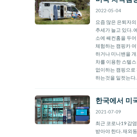
2022-05-04
요즘 많은 은퇴자의
추세가 늘고 있다.
소에 쌔컨홈을 두어 
체험하는 캠핑카 여
하거나 미니밴을 개조
차를 이용한 스텔스
없이하는 캠핑으로 
하는것을 일컷는다.
한국에서 미국
2021-07-09
최근 코로나19 감
받아야 한다. 재외