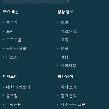
주요 섹션
생활 정보
블로그
이민
포럼
취업/사업
도구모음
교육
돈되는 정보
은퇴
리소스
여행
개인재정
디렉토리
회사/정책
대학 디렉토리
회사 소개
골프장
광고 문의
국립공원
자주 묻는 질문