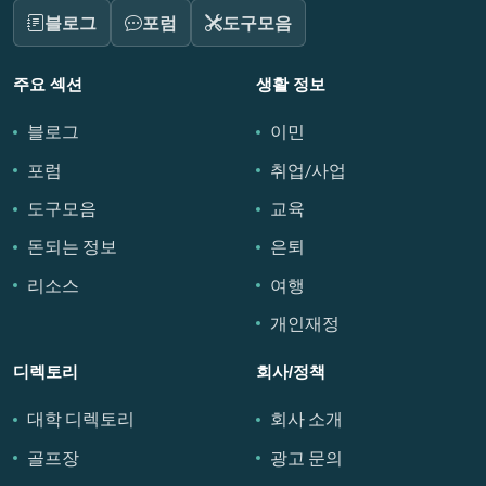
블로그
포럼
도구모음
주요 섹션
생활 정보
블로그
이민
포럼
취업/사업
도구모음
교육
돈되는 정보
은퇴
리소스
여행
개인재정
디렉토리
회사/정책
대학 디렉토리
회사 소개
골프장
광고 문의