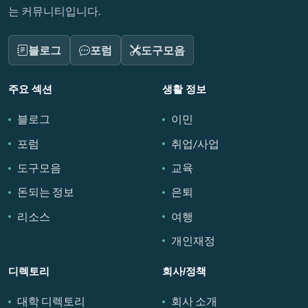
는 커뮤니티입니다.
블로그
포럼
도구모음
주요 섹션
생활 정보
블로그
이민
포럼
취업/사업
도구모음
교육
돈되는 정보
은퇴
리소스
여행
개인재정
디렉토리
회사/정책
대학 디렉토리
회사 소개