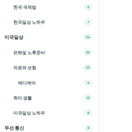
한국 국제법
6
한국일상 노하우
7
미국일상
56
은퇴및 노후준비
34
의료와 보험
25
메디케어
6
취미 생활
12
미국일상 노하우
8
무선 통신
8