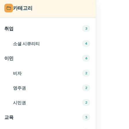
카테고리
취업
3
소셜 시큐리티
4
이민
6
비자
2
영주권
2
시민권
2
교육
5