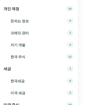
개인 재정
16
돈되는 정보
9
크레딧 관리
2
자기 개발
6
한국 주식
12
세금
1
한국세금
4
미국 세금
5
미국 주식
20