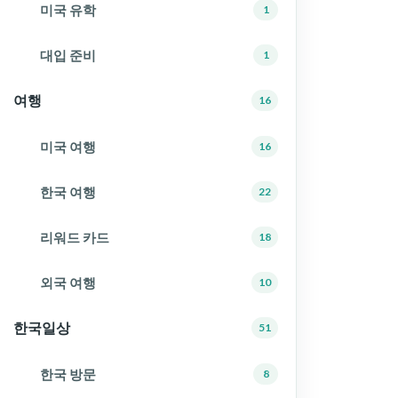
미국 유학
1
대입 준비
1
여행
16
미국 여행
16
한국 여행
22
리워드 카드
18
외국 여행
10
한국일상
51
한국 방문
8