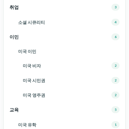
취업
3
소셜 시큐리티
4
이민
6
미국 이민
미국 비자
2
미국 시민권
2
미국 영주권
2
교육
5
미국 유학
1