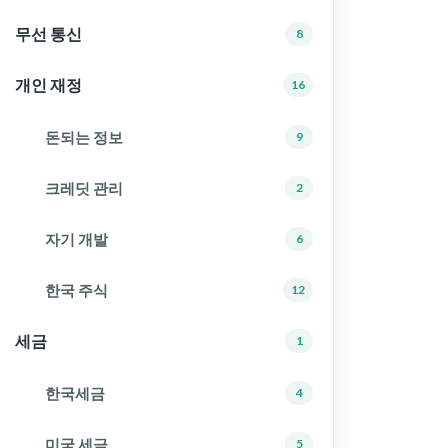
무선 통신
8
개인 재정
16
돈되는 정보
9
크레딧 관리
2
자기 개발
6
한국 주식
12
세금
1
한국세금
4
미국 세금
5