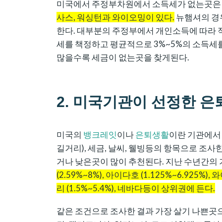
미국에서 주정부차원에서 소득세가 없는곳
사스, 워싱턴과 와이오밍이 있다.
뉴햄셔의 경
한다. 대부분의 주정부에서 개인소득에 따라 적
세를 책정하고 평균적으로 3%~5%의 소득세
많을수록 세금이 없는곳을 찾게된다.
2. 미국기관이 선정한 
미국의
뱅크레잇
이나
은퇴생활
이란 기관에서 
길거리), 세금, 날씨, 웰빙등의 항목으로 조
거나 낮은곳이 많이 추천된다. 지난 수년간의
(2.59%~8%), 아이다호 (1.125%~6.925%)
리 (1.5%~5.4%), 네바다등이 상위권에 든다.
같은 조건으로 조사한 결과 가장 살기 나쁜곳으