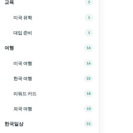
교육
5
미국 유학
1
대입 준비
1
여행
16
미국 여행
16
한국 여행
22
리워드 카드
18
외국 여행
10
한국일상
51