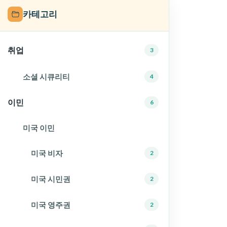
카테고리
취업
3
소셜 시큐리티
4
이민
6
미국 이민
미국 비자
2
미국 시민권
2
미국 영주권
2